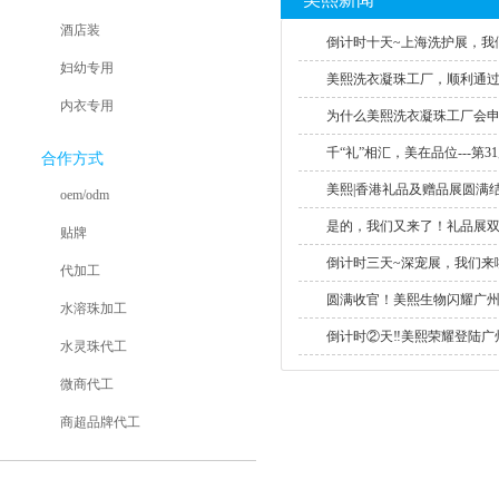
酒店装
倒计时十天~上海洗护展，我们
妇幼专用
美熙洗衣凝珠工厂，顺利通过SE
内衣专用
为什么美熙洗衣凝珠工厂会申请S
千“礼”相汇，美在品位---第31
合作方式
美熙|香港礼品及赠品展圆满结束
oem/odm
是的，我们又来了！礼品展双重
贴牌
倒计时三天~深宠展，我们来啦
代加工
圆满收官！美熙生物闪耀广州个
水溶珠加工
倒计时②天‼美熙荣耀登陆广州.
水灵珠代工
微商代工
商超品牌代工