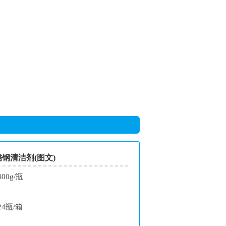
钢清洁剂(图文)
400g/瓶
24瓶/箱