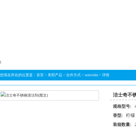
球
您现在所在的位置是：
首页
>
美熙产品
>
合作方式
>
oem/odm
> 详情
洁士奇不锈
规格型号:
柠檬
香型:
装箱数量: