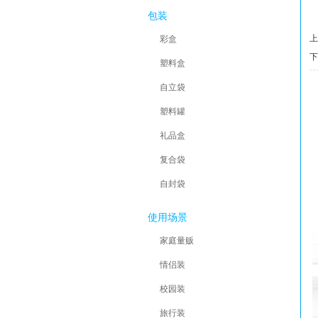
包装
上
彩盒
下
塑料盒
自立袋
塑料罐
礼品盒
复合袋
自封袋
使用场景
家庭量贩
情侣装
校园装
旅行装