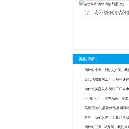
洁士奇不锈钢清洁剂(图.
美熙新闻
倒计时十天~上海洗护展，我们
美熙洗衣凝珠工厂，顺利通过SE
为什么美熙洗衣凝珠工厂会申请S
千“礼”相汇，美在品位---第31
美熙|香港礼品及赠品展圆满结束
是的，我们又来了！礼品展双重
倒计时三天~深宠展，我们来啦