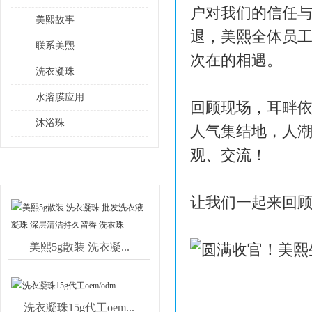
户对我们的信任与
美熙故事
退，美熙全体员
联系美熙
次在的相遇。
洗衣凝珠
水溶膜应用
回顾现场，耳畔
沐浴珠
人气集结地，人
观、交流！
热销产品
让我们一起来回
美熙5g散装 洗衣凝...
洗衣凝珠15g代工oem...