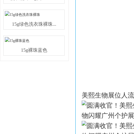
15g绿色洗衣珠裸珠...
15g裸珠蓝色
美熙生物展位人