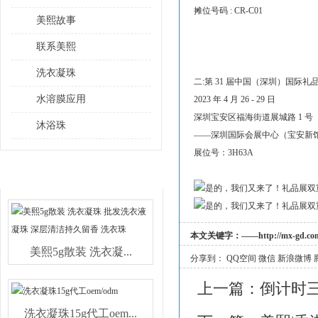
摊位号码 : CR-C01
美熙故事
联系美熙
洗衣凝珠
二:第 31 届中国（深圳）国际
水溶膜应用
2023 年 4 月 26 - 29 日
深圳宝安区福海街道展城路 1 号
沐浴珠
——深圳国际会展中心（宝安新馆
展位号：3H63A
热销产品
本文关键字：
——
http://mx-gd.co
美熙5g散装 洗衣凝...
分享到：
QQ空间
微信
新浪微博
上一篇：
倒计时
洗衣凝珠15g代工oem...