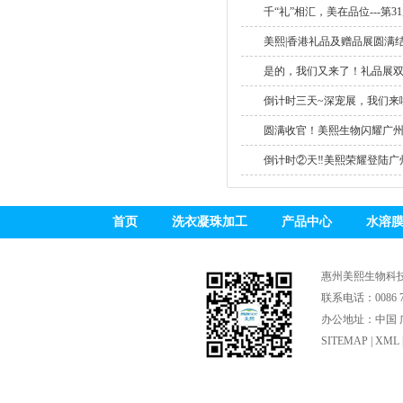
千“礼”相汇，美在品位---第31
美熙|香港礼品及赠品展圆满结束
是的，我们又来了！礼品展双重
倒计时三天~深宠展，我们来啦
圆满收官！美熙生物闪耀广州个
倒计时②天‼美熙荣耀登陆广州.
首页
洗衣凝珠加工
产品中心
水溶
惠州美熙生物科
联系电话：0086 75
办公地址：中国 广
SITEMAP
|
XML