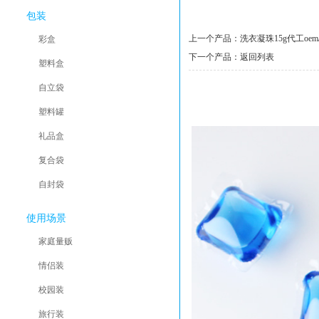
包装
上一个产品：
洗衣凝珠15g代工oem/
彩盒
下一个产品：
返回列表
塑料盒
自立袋
产品详情
塑料罐
礼品盒
复合袋
自封袋
使用场景
家庭量贩
情侣装
校园装
旅行装