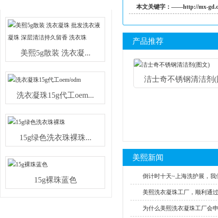
热销产品
本文关键字：
——
http://mx-gd.
产品推荐
美熙5g散装 洗衣凝...
洁士奇不锈钢清洁剂(图.
洗衣凝珠15g代工oem...
15g绿色洗衣珠裸珠...
美熙新闻
倒计时十天~上海洗护展，我们
15g裸珠蓝色
美熙洗衣凝珠工厂，顺利通过SE
为什么美熙洗衣凝珠工厂会申请S