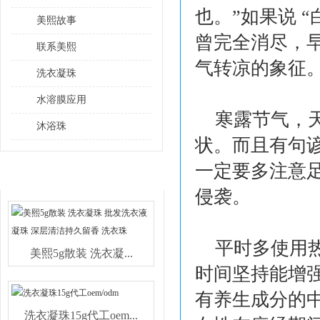
也。”如果说 
美熙故事
曾完全消尽，早
联系美熙
气转凉的象征
洗衣凝珠
水溶膜应用
寒露节气，
沐浴珠
状。而且有句
一定要多注意
热销产品
侵袭。
平时多使用
美熙5g散装 洗衣凝...
时间坚持能增
有养生成分的
洗衣凝珠15g代工oem...