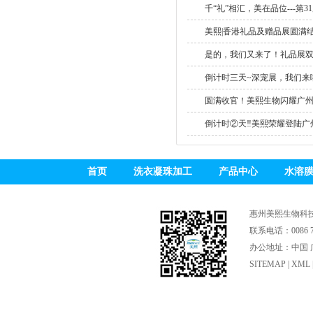
千“礼”相汇，美在品位---第31
美熙|香港礼品及赠品展圆满结束
是的，我们又来了！礼品展双重
倒计时三天~深宠展，我们来啦
圆满收官！美熙生物闪耀广州个
倒计时②天‼美熙荣耀登陆广州.
首页
洗衣凝珠加工
产品中心
水溶
惠州美熙生物科
联系电话：0086 75
办公地址：中国 广
SITEMAP
|
XML