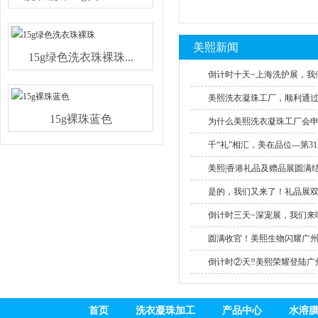
美熙新闻
15g绿色洗衣珠裸珠...
倒计时十天~上海洗护展，我们
美熙洗衣凝珠工厂，顺利通过SE
15g裸珠蓝色
为什么美熙洗衣凝珠工厂会申请S
千“礼”相汇，美在品位---第31
美熙|香港礼品及赠品展圆满结束
是的，我们又来了！礼品展双重
倒计时三天~深宠展，我们来啦
圆满收官！美熙生物闪耀广州个
倒计时②天‼美熙荣耀登陆广州.
首页
洗衣凝珠加工
产品中心
水溶