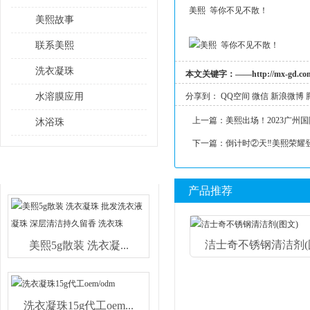
美熙 等你不见不散！
美熙故事
联系美熙
洗衣凝珠
本文关键字：
——
http://mx-gd.co
水溶膜应用
分享到：
QQ空间
微信
新浪微博
上一篇：
美熙出场！2023广州
沐浴珠
下一篇：
倒计时②天‼美熙荣耀
热销产品
产品推荐
洁士奇不锈钢清洁剂(图.
美熙5g散装 洗衣凝...
洗衣凝珠15g代工oem...